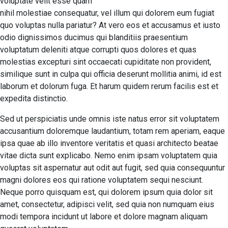
voluptate velit esse quam
nihil molestiae consequatur, vel illum qui dolorem eum fugiat
quo voluptas nulla pariatur? At vero eos et accusamus et iusto
odio dignissimos ducimus qui blanditiis praesentium
voluptatum deleniti atque corrupti quos dolores et quas
molestias excepturi sint occaecati cupiditate non provident,
similique sunt in culpa qui officia deserunt mollitia animi, id est
laborum et dolorum fuga. Et harum quidem rerum facilis est et
expedita distinctio.
Sed ut perspiciatis unde omnis iste natus error sit voluptatem
accusantium doloremque laudantium, totam rem aperiam, eaque
ipsa quae ab illo inventore veritatis et quasi architecto beatae
vitae dicta sunt explicabo. Nemo enim ipsam voluptatem quia
voluptas sit aspernatur aut odit aut fugit, sed quia consequuntur
magni dolores eos qui ratione voluptatem sequi nesciunt.
Neque porro quisquam est, qui dolorem ipsum quia dolor sit
amet, consectetur, adipisci velit, sed quia non numquam eius
modi tempora incidunt ut labore et dolore magnam aliquam